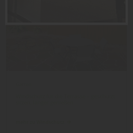
Sie weitere entsprechende Informationen.
Garten
Windschutz für die Terrasse – geschützt
sitzen, länger genießen
mehr zu Windschutz