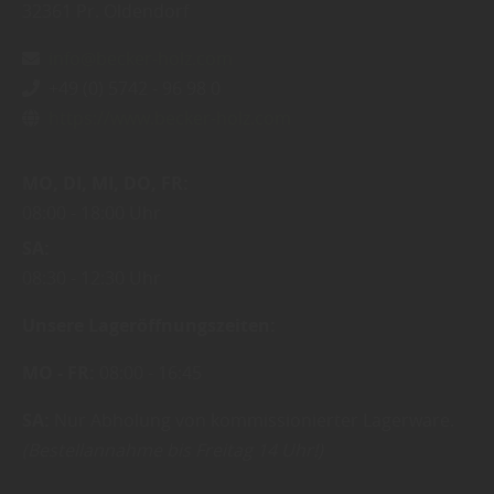
32361
Pr. Oldendorf
info@becker-holz.com
+49 (0) 5742 - 96 98 0
https://www.becker-holz.com
MO
DI
MI
DO
FR
08:00
18:00 Uhr
SA
08:30
12:30 Uhr
Unsere Lageröffnungszeiten:
MO - FR:
08:00 - 16:45
SA:
Nur Abholung von kommissionierter Lagerware.
(Bestellannahme bis Freitag 14 Uhr!)