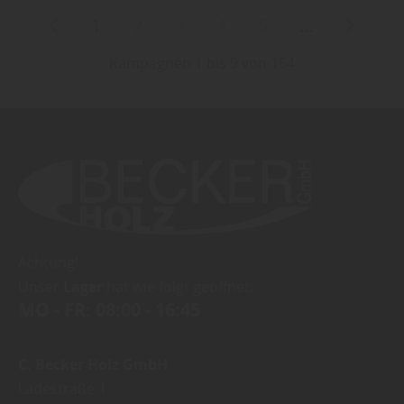
1
2
3
4
5
...
Kampagnen 1 bis 9 von 154
Achtung!
Unser
Lager
hat wie folgt geöffnet:
MO - FR: 08:00 - 16:45
C. Becker Holz GmbH
Ladestraße 1