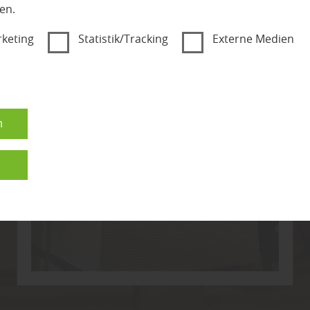
erturm, Rutsche, Schaukel 
en.
keting
Statistik/Tracking
Externe Medien
JETZT KONTAKTIEREN
n
n