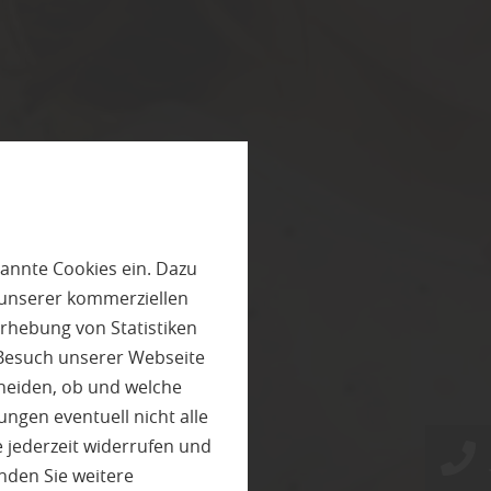
annte Cookies ein. Dazu
 unserer kommerziellen
rhebung von Statistiken
 Besuch unserer Webseite
heiden, ob und welche
ungen eventuell nicht alle
 jederzeit widerrufen und
nden Sie weitere