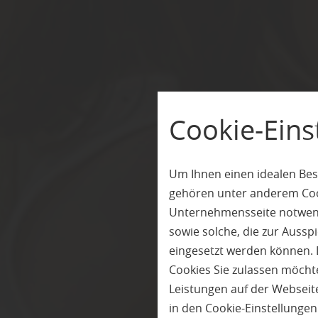
Cookie-Eins
Um Ihnen einen idealen Bes
gehören unter anderem Cook
Unternehmensseite notwendi
sowie solche, die zur Auss
eingesetzt werden können. 
Cookies Sie zulassen möchte
Leistungen auf der Webseite
in den Cookie-Einstellunge