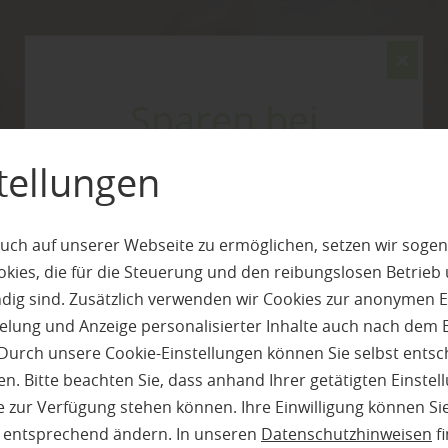
Sparen bei
Becker Holz
tellungen
Mit unseren aktuellen
Aktionen
und
uch auf unserer Webseite zu ermöglichen, setzen wir sogen
Angeboten
!
ies, die für die Steuerung und den reibungslosen Betrieb
g sind. Zusätzlich verwenden wir Cookies zur anonymen E
pielung und Anzeige personalisierter Inhalte auch nach dem
Hier geht's zu den Angeboten
Durch unsere Cookie-Einstellungen können Sie selbst entsc
Spielgeräte
n. Bitte beachten Sie, dass anhand Ihrer getätigten Einstell
 zur Verfügung stehen können. Ihre Einwilligung können Sie
n entsprechend ändern. In unseren
Datenschutzhinweisen
fi